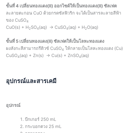
ขั้นที่ 4 เปลี่ยนทองแดง(II) ออกไซด์ให้เป็นทองแดง(II) ซัลเฟต
ละลายตะกอน CuO ด้วยกรดซัลฟิวริก จะได้เป็นสารละลายสีฟ้า
ของ CuSO
4
CuO(s) + H
SO
(aq) → CuSO
(aq) + H
O(aq)
2
4
4
2
ขั้นที่ 5 เปลี่ยนทองแดง(II) ซัลเฟตให้เป็นโลหะทองแดง
ผงสังกะสีสามารถรีดิวซ์ CuSO
ให้กลายเป็นโลหะทองแดง (Cu)
4
CuSO
(aq) + Zn(s) → Cu(s) + ZnSO
(aq)
4
4
อุปกรณ์และสารเคมี
อุปกรณ์
บีกเกอร์ 250 mL
กระบอกตวง 25 mL