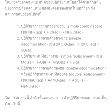
ในบางครั้งอาจจะแบ่งชนิดของปฏิกิริยาเคมีออกได้ตามลักษณะ
ของการเปลี่ยนตำแหน่งของอะตอมของธาตุในปฏิกิริยา ซึ่ง
สามารถแบ่งออกได้ดังนี้
ปฏิกิริยาการรวมตัวอย่างง่าย (simple combination)
เช่น NH
(aq) + HCl(aq) → NH
Cl(aq)
3
4
ปฏิกิริยาการสลายตัวอย่างง่าย (simple
decomposition) เช่น 2KClO
(aq) → 2KCl(aq) +
3
3O
(g)
2
ปฏิกิริยาแทนที่อย่างง่าย (simple replacement) เช่น
Mg(s) + H
O(l) → MgO(s) + H
(g)
2
2
ปฏิกิริยาการสลายตัวสองต่อ (double decomposition)
หรือปฏิกิริยาการแทนที่สองต่อ (double replacement)
เช่น NaCl(aq) + AgNO
(aq) → AgCl(s) +
3
NaNO
(aq)
3
ในการทดลองนี้ ลำดับขั้นตอนของการทำปฏิกิริยาของทองแดงเป็น
ดังต่อไปนี้