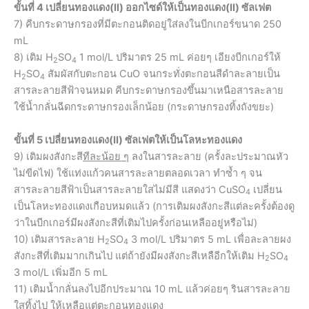
ขั้นที่ 4 เปลี่ยนทองแดง(II) ออกไซด์ให้เป็นทองแดง(II) ซัลเฟต
7) คีบกระดาษกรองที่มีตะกอนติดอยู่ใส่ลงในบีกเกอร์ขนาด 250
mL
8) เติม H
SO
1 mol/L ปริมาตร 25 mL ค่อยๆ เอียงบีกเกอร์ให้
2
4
H
SO
สัมผัสกับตะกอน CuO จนกระทั่งตะกอนสีดำละลายเป็น
2
4
สารละลายสีฟ้าจนหมด คีบกระดาษกรองขึ้นมาเหนือสารละลาย
ใช้น้ำกลั่นฉีดกระดาษกรองเล็กน้อย (กระดาษกรองทิ้งถังขยะ)
ขั้นที่ 5 เปลี่ยนทองแดง(II) ซัลเฟตให้เป็นโลหะทองแดง
9) เติมผงสังกะสี
ทีละน้อย ๆ
ลงในสารละลาย (ครั้งละประมาณหัว
ไม่ขีดไฟ) ใช้แท่งแก้วคนสารละลายตลอดเวลา ทำซ้ำ ๆ จน
สารละลายสีฟ้าเป็นสารละลายใสไม่มีสี แสดงว่า CuSO
เปลี่ยน
4
เป็นโลหะทองแดงเกือบหมดแล้ว (การเติมผงสังกะสีแต่ละครั้งต้องดู
ว่าในบีกเกอร์มีผงสังกะสีที่เติมไปครั้งก่อนเหลืออยู่หรือไม่)
10) เติมสารละลาย H
SO
3 mol/L ปริมาตร 5 mL เพื่อละลายผง
2
4
สังกะสีที่เติมมากเกินไป แต่ถ้ายังมีผงสังกะสีเหลือีกให้เติม H
SO
2
4
3 mol/L เพิ่มอีก 5 mL
11) เติมน้ำกลั่นลงไปอีกประมาณ 10 mL แล้วค่อยๆ รินสารละลาย
ใสทิ้งไป ให้เหลือแต่ตะกอนทองแดง