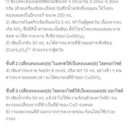
1) ชั่งโลหะทองแดงที่ตัดเป็นชิ้นเล็ก ๆ ประมาณ 0.20xx-0.30xx
กรัม (ด้วยเครื่องชั่งละเอียด) บันทึกน้ำหนักที่แน่นอน ใส่โลหะ
ทองแดงลงในบีกเกอร์ ขนาด 250 mL
2) เติมกรดไนตริกเข้มข้นลงไป 5 mL (ทำในตู้ดูดควัน เนื่องจากจะ
เกิด NO
ซึ่งมีสีน้ำตาลและเป็นพิษ) ตั้งไว้จนโลหะทองแดงละลาย
2
หมด จะได้สารละลาย สีเขียวของ Cu(NO
)
3
2
3) เติมน้ำกลั่น 50 mL จะได้สารละลายสีฟ้าของสารเชิงซ้อน
2+
[Cu(H
O)
]
นำออกจากตู้ควัน
2
n
ขั้นที่ 2 เปลี่ยนทองแดง(II) ไนเตรตให้เป็นทองแดง(II) ไฮดรอกไซด์
4) เติมสารละลาย NaOH 6 mol/L ปริมาตร 15 mL อย่างช้า ๆ คน
สารละลายตลอดเวลา จะได้ตะกอนสีฟ้าของ Cu(OH)
2
ขั้นที่ 3 เปลี่ยนทองแดง(II) ไฮดรอกไซด์ให้เป็นทองแดง(II) ออกไซด์
5) เติมน้ำกลั่น 50 mL แล้วนำไปให้ความร้อนด้วยเตาไฟฟ้า จน
ตะกอนเปลี่ยนจากสีฟ้าเป็นสีดำของ CuO จนหมด
6) กรองตะกอนสีดำออกจากสารละลายขณะร้อนโดยใช้กรวย
กรอง