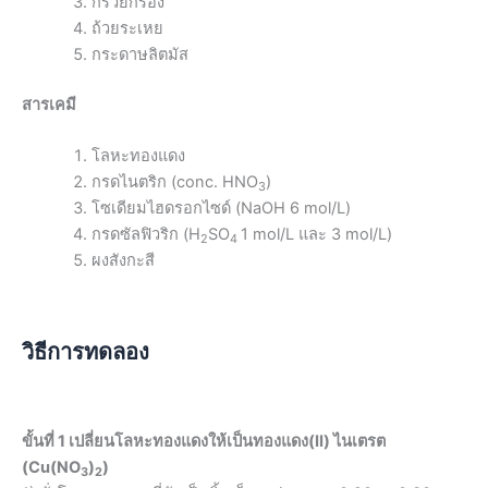
กรวยกรอง
ถ้วยระเหย
กระดาษลิตมัส
สารเคมี
โลหะทองแดง
กรดไนตริก (conc. HNO
)
3
โซเดียมไฮดรอกไซด์ (NaOH 6 mol/L)
กรดซัลฟิวริก (H
SO
1 mol/L และ 3 mol/L)
2
4
ผงสังกะสี
วิธีการทดลอง
ขั้นที่ 1 เปลี่ยนโลหะทองแดงให้เป็นทองแดง(II) ไนเตรต
(Cu(NO
)
)
3
2