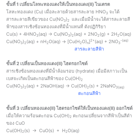
ขั้นที่ 1 เปลี่ยนโลหะทองแดงให้เป็นทองแดง(II) ไนเตรต
โลหะทองแดง (Cu) เมื่อละลายด้วยสารละลาย HNO
จะได้
3
สารละลายสีเขียวของ Cu(NO
)
และเมื่อมีน้ำจะได้สารละลายสี
3
2
ฟ้าของสารเชิงซ้อนทองแดงที่มีน้ำแทนที่ ดังปฏิกิริยา
Cu(s) + 4HNO
(aq) → Cu(NO
)
(aq) + 2NO
(g) + 2H
O(aq)
3
3
2
2
2
2+
-(aq)
Cu(NO
)
(aq) + nH
O(aq) → [Cu(H
O)
]
(aq) + 2NO
3
2
2
2
n
3
สารละลายสีฟ้า
ขั้นที่ 2 เปลี่ยนเป็นทองแดง(II) ไฮดรอกไซด์
สารเชิงซ้อนทองแดงที่มีน้ำล้อมรอบ (hydrate) เมื่อมีสภาวะเป็น
เบสจะเกิดเป็นตะกอนสีฟ้าของ Cu(OH)
2
Cu(NO
)
(aq) + 2NaOH(aq) → Cu(OH)
(s) + 2NaNO
3
2
2
3(aq)
ตะกอนสีฟ้า
ขั้นที่ 3 เปลี่ยนทองแดง(II) ไฮดรอกไซด์ให้เป็นทองแดง(II) ออกไซด์
เมื่อให้ความร้อนตะกอน Cu(OH)
ตะกอนเปลี่ยนจากสีฟ้าเป็นสีดำ
2
ของ CuO
Cu(OH)
(s) → CuO(s) + H
O(aq)
2
2