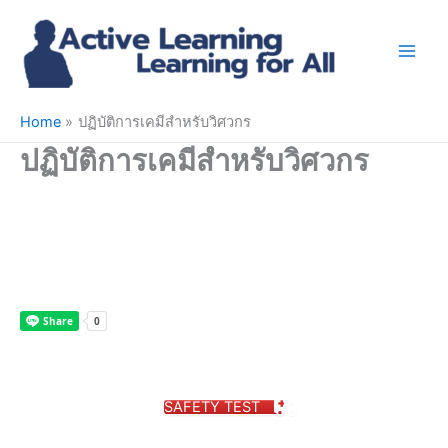
Skip
to
content
Home
ปฏิบัติการเคมีสำหรับวิศวกร
ปฏิบัติการเคมีสำหรับวิศวกร
SAFETY TEST