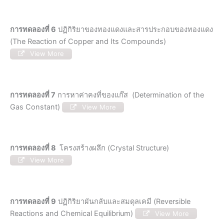
การทดลองที่ 6
ปฏิกิริยาของทองแดงและสารประกอบของทองแดง
(The Reaction of Copper and Its Compounds)
View More
การทดลองที่ 7
การหาค่าคงที่ของแก๊ส (Determination of the
Gas Constant)
View More
การทดลองที่ 8
โครงสร้างผลึก (Crystal Structure)
View More
การทดลองที่ 9
ปฏิกิริยาผันกลับและสมดุลเคมี (Reversible
Reactions and Chemical Equilibrium)
View More