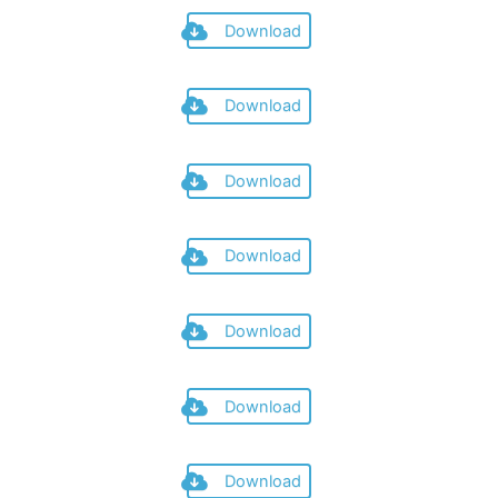
Download
Download
Download
Download
Download
Download
Download