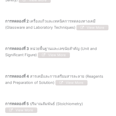
การทดลองที่ 2
เครื่องแก้วและเทคนิคการทดลองทางเคมี
(Glassware and Laboratory Techniques)
View More
การทดลองที่ 3
หน่วยพื้นฐานและเลขนัยสำคัญ (Unit and
Significant Figure)
View More
การทดลองที่ 4
สารเคมีและการเตรียมสารละลาย (Reagents
and Preparation of Solution)
View More
การทดลองที่ 5
ปริมาณสัมพันธ์ (Stoichiometry)
View More