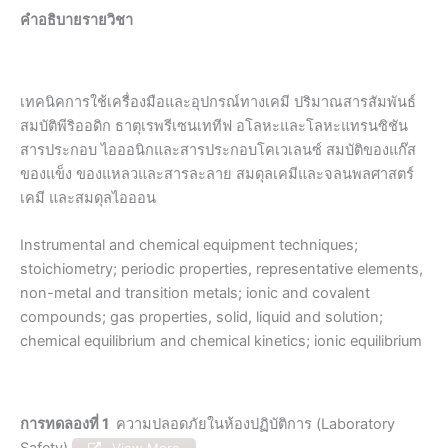
คำอธิบายรายวิชา
เทคนิคการใช้เครื่องมือและอุปกรณ์ทางเคมี ปริมาณสารสัมพันธ์
สมบัติพีริออดิก ธาตุเรพรีเซนเททีฟ อโลหะและโลหะแทรนซิชัน
สารประกอบ ไอออนิกและสารประกอบโคเวเลนซ์ สมบัติของแก๊ส
ของแข็ง ของแหลวและสารละลาย สมดุลเคมีและจลนพลศาสตร์
เคมี และสมดุลไอออน
Instrumental and chemical equipment techniques;
stoichiometry; periodic properties, representative elements,
non-metal and transition metals; ionic and covalent
compounds; gas properties, solid, liquid and solution;
chemical equilibrium and chemical kinetics; ionic equilibrium
การทดลองที่ 1
ความปลอดภัยในห้องปฏิบัติการ (Laboratory
Safety)
View More