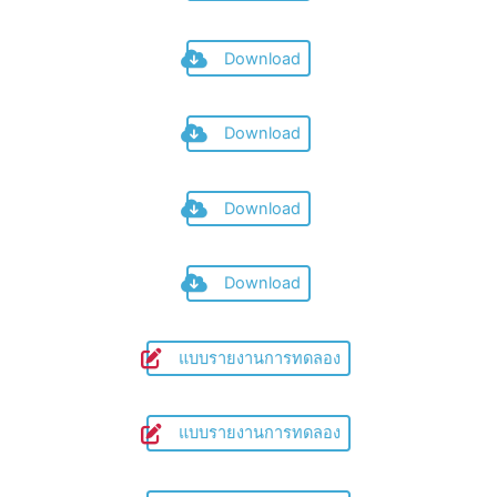
Download
Download
Download
Download
แบบรายงานการทดลอง
แบบรายงานการทดลอง