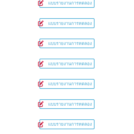
แบบรายงานการทดลอง
แบบรายงานการทดลอง
แบบรายงานการทดลอง
แบบรายงานการทดลอง
แบบรายงานการทดลอง
แบบรายงานการทดลอง
แบบรายงานการทดลอง