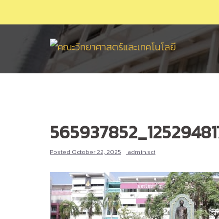
Skip
to
content
565937852_12529481
Posted
October 22, 2025
admin.sci