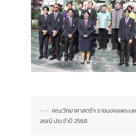
Post
⟵
คณะวิทยาศาสตร์ฯ ราชมงคลพระนคร เ
navigation
สรณ์ ประจำปี 2568