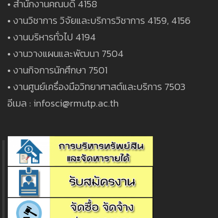
• สำนักงานคณบดี 4158
• งานวิชาการ วิจัยและบริการวิชาการ 4159, 4156
• งานบริหารทั่วไป 4194
• งานวางแผนและพัฒนา 7504
ผู้ช่วยศาสตราจารย์ ดร.ชัชวาล ศรีภักดี
• งานกิจการนักศึกษา 7501
Asst. Prof.
Dr.Chatchawal Sripakdee
• งานศูนย์เครื่องมือวิทยาศาสต์และบริการ 7503
ตำแหน่ง : หัวหน้าหมวดวิชาวิทยาศาสตร์
อีเมล : infosci@rmutp.ac.th
E-mail : chatchawal.s@rmutp.ac.th
กลุ่มฟิสิกส์