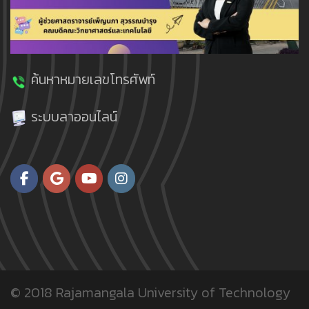
ผู้ช่วยศาสตราจารย์ ดร.ว
ราวุฒิ พุทธให้
Asst. Prof. Dr.Waravut
Puthai
ค้นหาหมายเลขโทรศัพท์
ตำแหน่ง : หัวหน้ากลุ่ม
วิชาฟิสิกส์
ระบบลาออนไลน์
E-mail :
waravut.p@rmutp.ac.th
กลุ่มเคมี
© 2018
Rajamangala University of Technology