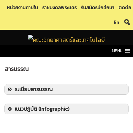
Skip
หน่วยงานภายใน
ราชมงคลพระนคร
รับสมัครนักศึกษา
ติดต่อ
to
En
content
MENU
สารบรรณ
ระเบียบสารบรรณ
ระเบียบสำนักงานนายรัฐมนตรี ว่าด้วยงาน
แนวปฏิบัติ (Infographic)
สารบรรณ พ.ศ.2526
ขั้นตอนการติดตามสถานะหนังสือในระบบ e-
ระเบียบสำนักงานนายรัฐมนตรี ว่าด้วยงาน
saraban คณะวิทยาศาสตร์และเทคโนโลยี
สารบรรณ (ฉบับที่ 2 พ.ศ.2548)