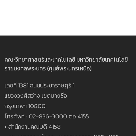
มทร.พระนคร
ระเบียบสำนักงานนายรัฐมนตรี ว่าด้วยงาน
สารบรรณ (ฉบับที่ 3 พ.ศ.2560)
ระเบียบสำนักงานนายรัฐมนตรี ว่าด้วยงาน
สารบรรณ (ฉบับที่ 4 พ.ศ.2564)
คณะวิทยาศาสตร์และเทคโนโลยี มหาวิทยาลัยเทคโนโลยี
ราชมงคลพระนคร (ศูนย์พระนครเหนือ)
เลขที่ 1381 ถนนประชาราษฎร์ 1
แขวงวงศ์สว่าง เขตบางซื่อ
กรุงเทพฯ 10800
โทรศัพท์ : 02-836-3000 ต่อ 4155
• สำนักงานคณบดี 4158