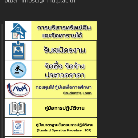
อีเมล : infosci@rmutp.ac.th