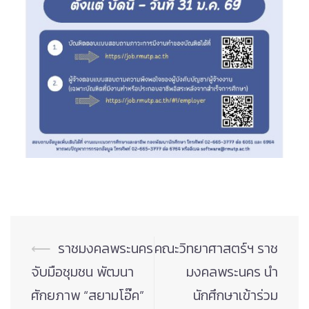
Post
⟵
ราชมงคลพระนคร
คณะวิทยาศาสตร์ฯ ราช
navigation
จับมือชุมชน พัฒนา
มงคลพระนคร นำ
ศักยภาพ “สยามโอ๊ค”
นักศึกษาเข้าร่วม