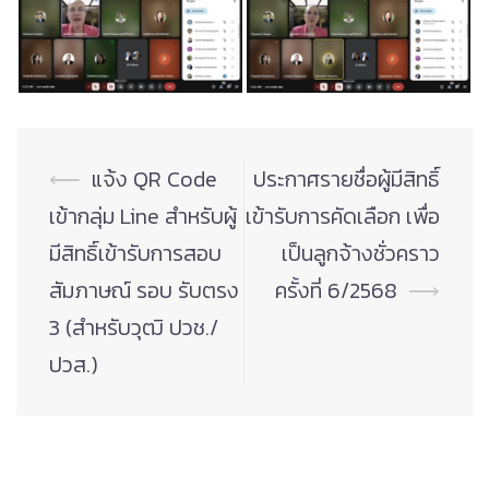
Post
⟵
แจ้ง QR Code
ประกาศรายชื่อผู้มีสิทธิ์
navigation
เข้ากลุ่ม Line สำหรับผู้
เข้ารับการคัดเลือก เพื่อ
มีสิทธิ์เข้ารับการสอบ
เป็นลูกจ้างชั่วคราว
สัมภาษณ์ รอบ รับตรง
ครั้งที่ 6/2568
⟶
3 (สำหรับวุฒิ ปวช./
ปวส.)