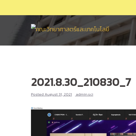
Skip
to
content
2021.8.30_210830_7
Posted
August 31, 2021
admin.sci