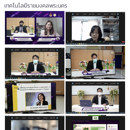
เทคโนโลยีราชมงคลพระนคร