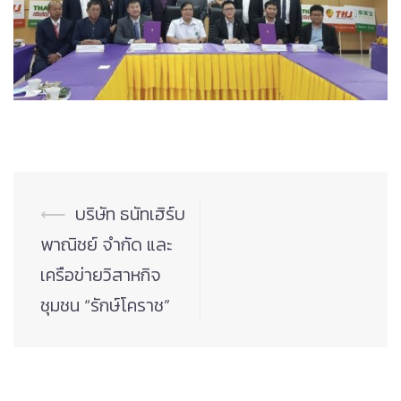
Post
⟵
บริษัท ธนัทเฮิร์บ
navigation
พาณิชย์ จำกัด และ
เครือข่ายวิสาหกิจ
ชุมชน “รักษ์โคราช”