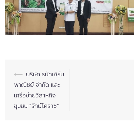
Post
⟵
บริษัท ธนัทเฮิร์บ
navigation
พาณิชย์ จำกัด และ
เครือข่ายวิสาหกิจ
ชุมชน “รักษ์โคราช”