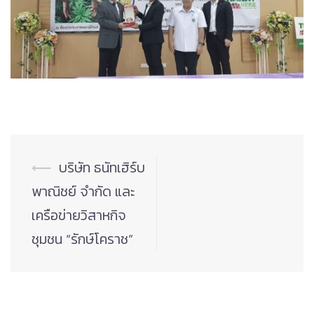
Post
⟵
บริษัท ธนัทเฮิร์บ
navigation
พาณิชย์ จำกัด และ
เครือข่ายวิสาหกิจ
ชุมชน “รักษ์โคราช”