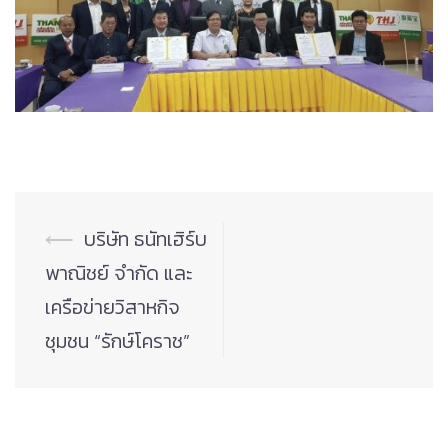
Post
⟵
บริษัท ธนัทเฮิร์บ
navigation
พาณิชย์ จำกัด และ
เครือข่ายวิสาหกิจ
ชุมชน “รักษ์โคราช”