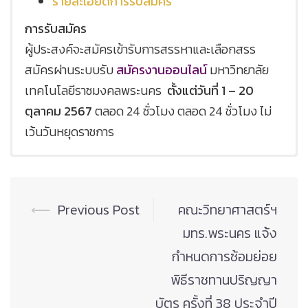
รายละเอียดการรับ
ส
มัคร
การรับสมัคร
ผู้ประสงค์จะสมัครเข้ารับการสรรหาและเลือกสรร
สมัครผ่านระบบรับ
สมัครงานออนไลน์
มหาวิทยาลัย
เทคโนโลยีราชมงคลพระนคร
ตั้งแต่วันที่ 1 – 20
ตุลาคม
2567
ตลอด 24 ชั่วโมง ตลอด 24 ชั่วโมง ไม่
เว้นวันหยุดราชการ
ประกาศรายชื่อผู้มีสิทธิ์เข้ารับการคัดเลือก
ประกาศผลการทดสอบภาคความรู้ความสามารถ
ประกาศผ่านการคัดเลือก
เฉพาะสำหรับตำแหน่ง (ข้อเขียน/ปฏิบัติ)
ใบรับรองแพทย์
Post
⟵
Previous Post
คณะวิทยาศาสตร์ฯ
navigation
มทร.พระนคร แจ้ง
กำหนดการซ้อมย่อย
พิธีราชทานปริญญา
บัตร ครั้งที่ 38 ประจำปี