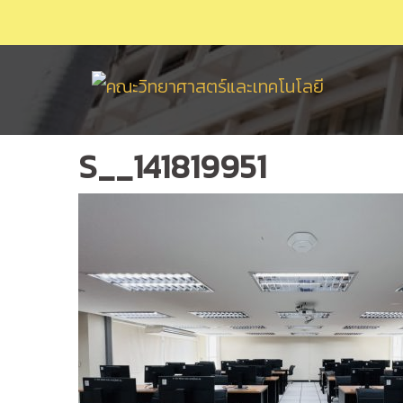
Skip
to
content
S__141819951