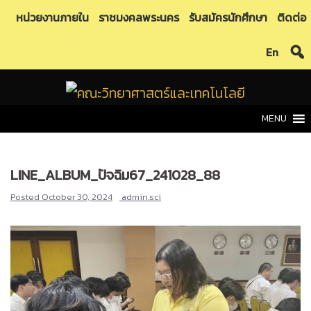
Skip
หน่วยงานภายใน
ราชมงคลพระนคร
รับสมัครนักศึกษา
ติดต่อ
to
En
content
MENU
LINE_ALBUM_ปัจฉิม67_241028_88
Posted
October 30, 2024
admin.sci