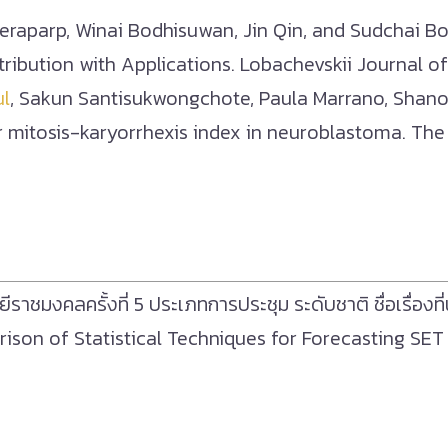
aparp, Winai Bodhisuwan, Jin Qin, and Sudchai Bo
ribution with Applications. Lobachevskii Journal 
ul
,
Sakun Santisukwongchote
,
Paula Marrano
,
Shano
or mitosis-karyorrhexis index in neuroblastoma. Th
ราชมงคลครั้งที่ 5 ประเภทการประชุม ระดับชาติ ชื่อเรื่อง
parison of Statistical Techniques for Forecasting S