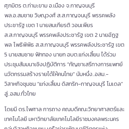
ศุภมิตร ต.ท่ามะขาม อ.เมือง จ.กาญจนบุรี
พล.อ.สมชาย วิษณุวงศ์ ส.ส.กาญจนบุรี พรรคพลัง
ประชารัฐ เขต 1 นายสมเกียรติ วอนเพียร
ส.ส.กาญจนบุรี พรรคพลังประชารัฐ เขต 2 นายอัฏฐ
พล โพธิพิพิธ ส.ส.กาญจนบุรี พรรคพลังประชารัฐ เขต
5 นายสมชาย ฟักทอง นายก อบต.แก่งเสี้ยน ได้ร่วม
ประชุมสัมมนาเชิงปฏิบัติการ “กัญชาเสรีทางการแพทย์
นวัตกรรมสร้างรายได้ให้คนไทย” นับหนึ่ง..อสม.-
วิสาหกิจชุมชน “แก่งเสี้ยน ดิสทริก-กาญจนบุรี โมเดล”
สู่..อสม.ทั่วไทย
โดยมี ดร.ไพศาล การถาง คณบดีคณะวิทยาศาสตร์และ
เทคโนโลยี มหาวิทยาลัยเทคโนโลยีราชมงคลพระนคร
กลุ่มวิสาหกิจชุมชน เครือข่ายพัฒนาชีวิตครูแห่ง