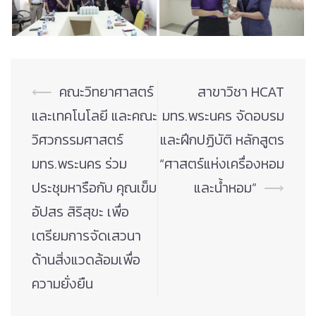
Post
⟵
คณะวิทยาศาสตร์
สาขาวิชา HCAT
navigation
และเทคโนโลยี และคณะ
มทร.พระนคร จัดอบรม
วิศวกรรมศาสตร์
และฝึกปฏิบัติ หลักสูตร
มทร.พระนคร ร่วม
“ศาสตร์แห่งเครื่องหอม
ประชุมหารือกับ คุณเข็ม
และน้ำหอม”
⟶
อัปสร สิริสุขะ เพื่อ
เตรียมการจัดเสวนา
ด้านสิ่งแวดล้อมเพื่อ
ความยั่งยืน