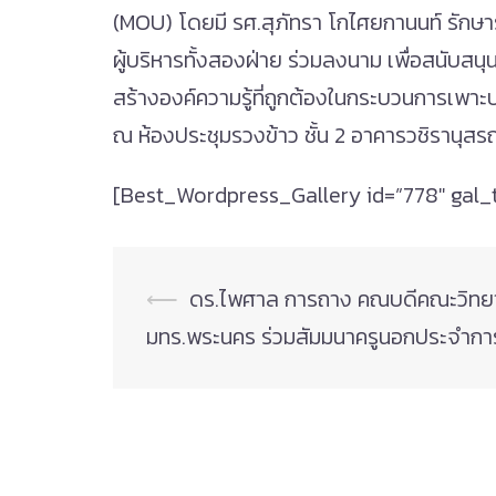
(MOU) โดยมี รศ.สุภัทรา โกไศยกานนท์ รักษา
ผู้บริหารทั้งสองฝ่าย ร่วมลงนาม เพื่อสนับส
สร้างองค์ความรู้ที่ถูกต้องในกระบวนการเพ
ณ ห้องประชุมรวงข้าว ชั้น 2 อาคารวชิรานุส
[Best_Wordpress_Gallery id=”778″ gal_
Post
⟵
ดร.ไพศาล การถาง คณบดีคณะวิทยา
navigation
มทร.พระนคร ร่วมสัมมนาครูนอกประจำกา