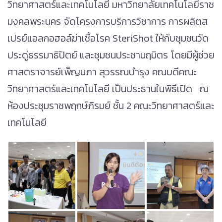
วิทยาศาสตร์และเทคโนโลยี มหาวิทยาลัยเทคโนโลยีราช
มงคลพระนคร จัดโครงการบริการวิชาการ การผลิตส
เปรย์แอลกอฮอล์ฆ่าเชื้อโรค SteriShot ให้กับชุมชนวัด
ประดู่ธรรมาธิปัตย์ และชุมชนประชานฤมิตร โดยมีผู้ช่วย
ศาสตราจารย์เพ็ญนภา สุวรรณบำรุง คณบดีคณะ
วิทยาศาสตร์และเทคโนโลยี เป็นประธานในพิธีเปิด ณ
ห้องประชุมราชพฤกษ์ภิรมย์ ชั้น 2 คณะวิทยาศาสตร์และ
เทคโนโลยี