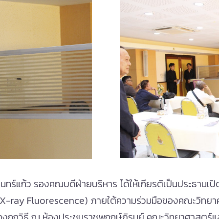
อินทร์แก้ว รองคณบดีฝ่ายบริหาร ได้ให้เกียรติเป็นประธานเ
RF (X-ray Fluorescence) ภายใต้ความร่วมมือของคณะวิทย
างถูกวิธี ณ ห้องประชุมราชพฤกษ์ภิรมย์ คณะวิทยาศาสตร์แ