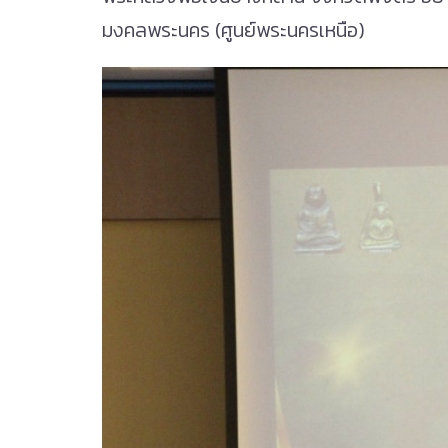
มงคลพระนคร (ศูนย์พระนครเหนือ)