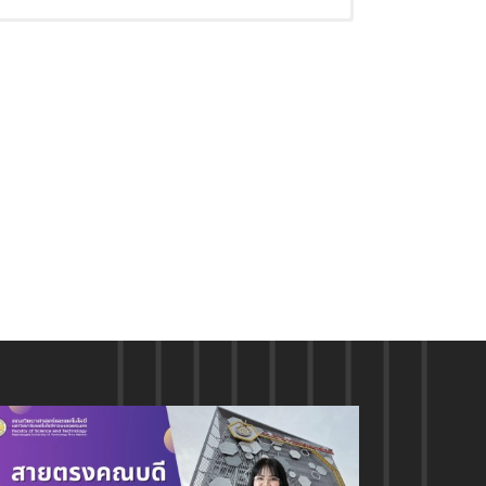
การศึกษา
้อม
“แบบแหมาจ่าย”
รของสถาบันอุดมศึกษารัฐ ของสำนักงา
ารปฏิบัติงานด้านสิ่งแวดล้อมของนักศึกษา
เทคโนโลยีสิ่งแวดล้อม
ณภาพสูงแต่ราคาย่อมเยา
-23 ธันวาคม 2565 ณ อุทยานสิ่งแวดล้อม
่ยวชาญเทคโนโลยี”
ละภาคเอกชน
อเทียบเท่า
 ลักษณ์อำนวยพร มาโนช หลักฐานดี
บุรี
มลพิษ
มทร.พระนคร
9
ษา
งคลพระนคร
ยในราชอาณาจักร สวนรื่นฤดี
รู้กฟผ. สำนักงานกลาง วันที่ 15
ยนรู้ กฟผ. สำนักงานกลาง จังหวัดนนทบุรี
นย์พระนครเหนือ
ุรี
ตร
อเตรียมความพร้อมสู่การประกอบอาชีพด้าน
03837
งแวดล้อม (Google Meet) วันที่ 28
ศาสตร์และเทคโนโลยีสิ่งแวดล้อม
ยาศาสตร์และเทคโนโลยี
ronmental Science and Technology