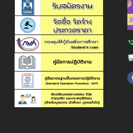
บริษัท วอเตอร์ อินเด็กซ์ แอนด์คอ
โทร.02-6681411-2
ชื่อปริญญาและสาขา
คณะผู้วิจัยดร.ดวงฤทัย นิคมรัฐ ดร.ภัทริกา สูงสมบัติ ผศ.ณ
กีฬาสิ่งแวดล้อมนิสิตนักศึก
ชื่อเต็ม (ไทย): วิทยาศาสตรบัณฑิต (วิทยาศาสตร
ห้องปฏิบัติการด้านมลพิษทางกาศ-รังสี
อาจารย์จากคณะวิทยาศาสตร์และเทคโนโลยี มหาวิทยาลัยเทคโน
: KANPAI GAMES” ณ มหาวิทยา
สำนักวิจัยและพัฒนา กรมชลประท
ชื่อย่อ (ไทย): วท.บ. (วิทยาศาสตร์และเท
บำรุงผิวหน้าด้วยสารสกัดเยื่อไข่ซึ่งอุดมด้วยเปปไทด์และคอลลาเจ
2563
โทร.02-5838325 โทรสาร 02-583
ตึง ช่วยลดริ้วรอย และช่วยเสริมการดูแลสุขภาพผิวให้อ่อนเยาว์ 
ชื่อเต็ม (อังกฤษ): Bachelor of Science (Environm
ปริญญาและประกาศนียบัตรวิชาชีพของสถาบั
อ.ดร.คณาวุฒิ อินทร์แก้ว
ให้ได้โปรตีนไฮโดรไลเสต ซึ่งเป็นแหล่งของคอลลาเจนและเปปไทด์
ชื่อย่อ (อังกฤษ): B.Sc. (Environmental S
– Doctor of Engineering (Urban and Environment Engine
,
บำรุงผิวหน้าในการช่วยเร่งการสร้างคอลลเจน และลดริ้วรอยเหี่ยว
ศูนย์เทคโนโลยีโลหะและวัสดุแห่งช
University,Japan
แผ่นบาง ๆ ที่มาจากด้านในของเปลือกไข่ เป็นแหล่งสารสำคัญที่
กิจกรรม ระยะที่ 2 การออกแบบ
สำนักงานพัฒนาวิทยาศาสตร์แลพเ
โครงสร้างหลักสูตร
– วท.ม.(สหสาขาวิทยาศาสตร์สิ่งแวดล้อม)
สามที่อยู่ใต้เซลล์ผิวหนัง โดยขั้นตอนการวิจัยได้นำวิธีการสกั
จัดการคุณภาพของสิ่งแวดล้อม
โทร.02-5646500
– วท.บ.(ชีววิทยา)
จำนวนหน่วยกิตที่เรียนตลอดหลักสูตร 136 หน่วยกิต
ทำปฏิกิริยาของเอนไซม์ ในการย่อยเยื่อหุ้มเปลือกไข่ เพื่อสกัด
เกร็ด จังหวัดนนทบุรี
องค์กรเภสัชกรรม
ในการยับยั้งจุลินทรีย์ และได้สารกลุ่มคอลลาเจน อาทิ เคราติน 
โครงสร้างหลักสูตร แบ่งเป็นหมวดวิชาที่สอดคล้องกับที่กำหนดไว้ในมา
โทร.086-3630915
ก.หมวดวิชาศึกษาทั่วไป
กระบวนการเริ่มต้นด้วยวิธีการย่อยสลาย ใช้แบคทีเรียชนิดกรดแล
30 หน่วย
ก.1 กลุ่มวิชาภาษาไทย
จากเยื่อหุ้มเซลล์เปลือกไข่โดยตรง
3 หน่วยก
ห้องปฏิบัติการเคลื่อนที่
การไฟฟ้าฝ่ายผลิตแห่งประเทศไท
ก.2 กลุ่มวิชาภาษาต่างประเทศ
12 หน่วยก