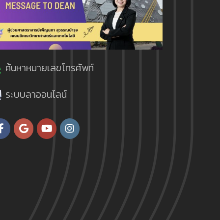
นซัลแทนท์ จำกัด
วิชา
ัฐชมัย ลักษณ์อำนวยพร มาโนช หลักฐานดี
ษาแห่งประเทศไทย ครั้งที่ 26 (ENVI GAMES)
์และเทคโนโลยีสิ่งแวดล้อม)
โลยีราชมงคลพระนคร ร่วมกันคิดค้นครีม
ลัยมหิดล ศาลายา วันที่ 15 กุมภาพันธ์
าน
ค้นหาหมายเลขโทรศัพท์
คโนโลยีสิ่งแวดล้อม)
น มีอนุภาคช่วยเร่งกระตุ้นการทำให้ผิวเต่ง
5011
จึงทำการสกัดสารออกจากเยื่อเปลือกไข่ เพื่อ
ental Science and Technology)
นการศึกษาที่ ก.พ. รับรอง
ระบบลาออนไลน์
 เพื่อนำมาเป็นวัตถุดิบส่วนสำคัญในครีม
cience and Technology)
ering) Kyushu
ย่นบนผิวหน้าได้ เยื่อเปลือกไข่ (EMS) เป็น
าติ
ส่งเสริมการเพิ่มจำนวนของคอลลาเจนชนิดที่
สื่อ Info graphic เพื่อเป็นการส่งเสริมการ
ทคโนโลยีแห่งชาติ
ดทางกายภาพ และทางเคมี มาประยุกต์ใช้ในการ
ให้กับชุมชน วันที่ 4 ธันวาคม 2562 ณ เกาะ
โปรตีนไฮโดรไลเสต ที่มีสารออกฤทธิ์ทางชีวภาพ
ไฮยาลูรอนิก และคอนโดรอิตินซัลเฟต ซึ่ง
ตรฐานหลักสูตรของกระทรวงศึกษาธิการ ดังนี้
กติกที่เป็นมิตรต่อมนุษย์ในการย่อยโปรตีน
กิต
ิต
ย ฝ่ายสารสนเทศบุคคล
ิต