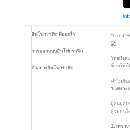
Inf
อินโฟกราฟิก คืออะไร
“การนำข
การออกแบบอินโฟกราฟิก
โดยมีจุดป
ซ้อนให้เ
ตัวอย่างอินโฟกราฟิก
ทำไมต้อง
1. เพราะเ
ผู้คนยุคป
ผู้ชมสนใ
2. เพราะข